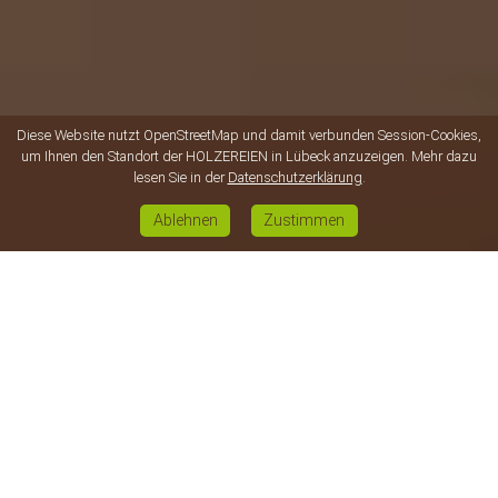
Diese Website nutzt OpenStreetMap und damit verbunden Session-Cookies,
um Ihnen den Standort der HOLZEREIEN in Lübeck anzuzeigen. Mehr dazu
lesen Sie in der
Datenschutzerklärung
.
Ablehnen
Zustimmen
PROFIL